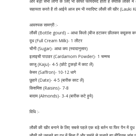
और बड़ो सभी लोगो के लिए भी काफी फायेदमंद होती है क्योकि लौकी में अध
सहायता करते है तो आईये आज हम भी स्वादिष्ट लौकी की खीर (Lauki Ki
आवश्यक सामग्री :-
लौकी (Bottle gourd) – आधा किलो (बीज हटाकर छीलकर कद्दूकस कर 
दूध (Full Cream Milk)- 1 लीटर
चीनी (Sugar)- आधा कप (स्वादानुसार)
इलाइची पाउडर (Cardamom Powder)- 1 चम्मच
काजू (Kaju)- 4-5 (छोटे टुकड़ो में काट लें)
केसर (Saffron)- 10-12 धागे
छुहारे (Date)- 4-5 (बारीक काट लें)
किशमिश (Raisins)- 7-8
बादाम (Almonds)- 3-4 (बारीक कटे हुये)
विधि :-
लौकी की खीर बनाने के लिए सबसे पहले एक बड़े बर्तन या फिर पैन में दू
लौकी को उबलते हुए दूध में मिला दें और चमंचे से चलाते हुए मीडियम आंच प