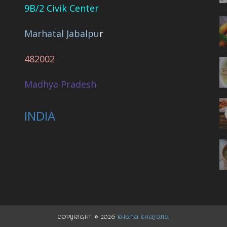
9B/2 Civik Center
Marhatal Jabalpu
r
482002
Madhya Pradesh
INDIA
COPYRIGHT ©
2026
KHANA KHAJANA