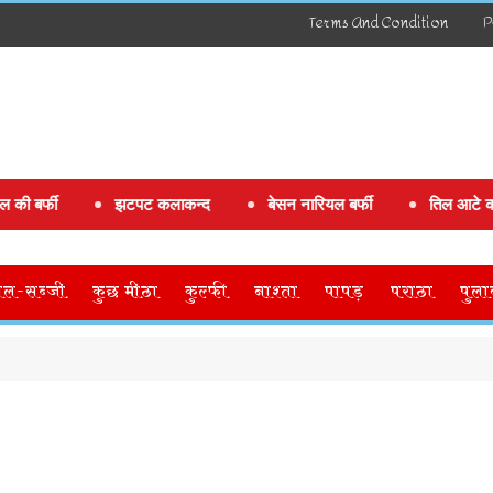
Terms And Condition
P
झटपट कलाकन्द
बेसन नारियल बर्फी
तिल आटे की बर्फी
ाल-सब्जी
कुछ मीठा
कुल्फी
नाश्ता
पापड़
पराठा
पुला