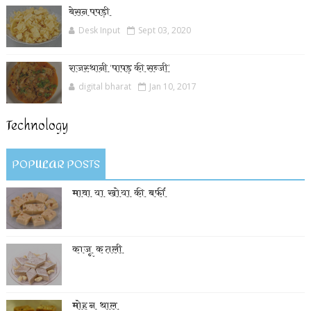
बेसन पपड़ी
Desk Input
Sept 03, 2020
राजस्थानी ‘पापड़ की सब्जी’
digital bharat
Jan 10, 2017
Technology
POPULAR POSTS
मावा या खोया की बर्फी
काजू कतली
मोहन थाल