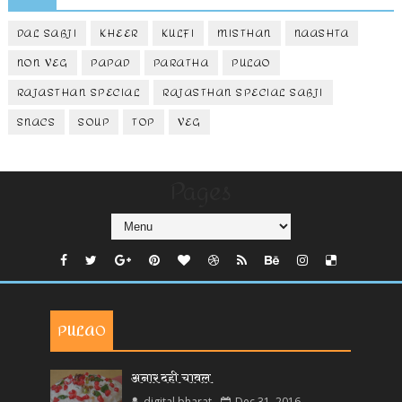
DAL SABJI
KHEER
KULFI
MISTHAN
NAASHTA
NON VEG
PAPAD
PARATHA
PULAO
RAJASTHAN SPECIAL
RAJASTHAN SPECIAL SABJI
SNACS
SOUP
TOP
VEG
Pages
PULAO
अनार दही चावल
digital bharat
Dec 31, 2016