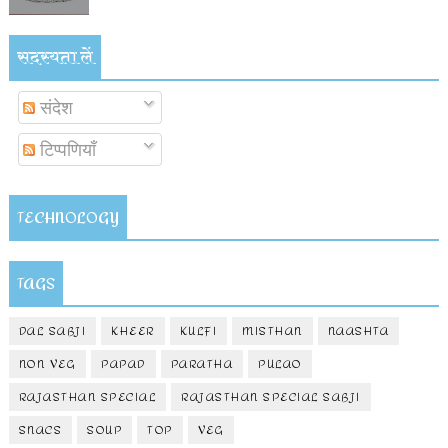
सदस्यता लें
संदेश
टिप्पणियाँ
TECHNOLOGY
TAGS
DAL SABJI
KHEER
KULFI
MISTHAN
NAASHTA
NON VEG
PAPAD
PARATHA
PULAO
RAJASTHAN SPECIAL
RAJASTHAN SPECIAL SABJI
SNACS
SOUP
TOP
VEG