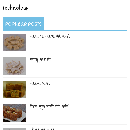
Technology
POPULAR POSTS
मावा या खोया की बर्फी
काजू कतली
मोहन थाल
तिल मूंगफली की बर्फी