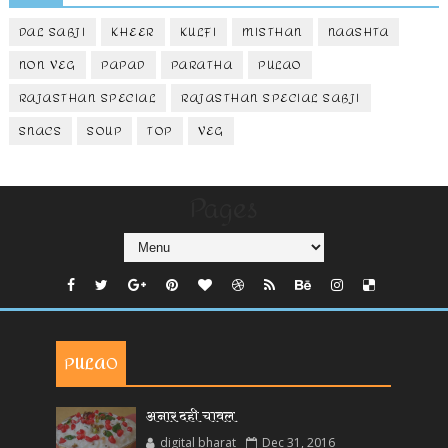
DAL SABJI
KHEER
KULFI
MISTHAN
NAASHTA
NON VEG
PAPAD
PARATHA
PULAO
RAJASTHAN SPECIAL
RAJASTHAN SPECIAL SABJI
SNACS
SOUP
TOP
VEG
Pages
PULAO
अनार दही चावल
digital bharat
Dec 31, 2016