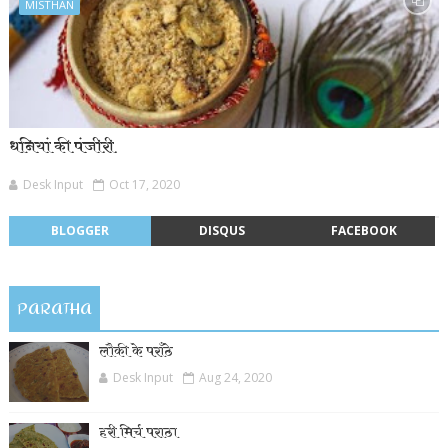
MISTHAN
धनियां की पंजीरी
Desk Input
Oct 17, 2020
BLOGGER
DISQUS
FACEBOOK
PARATHA
लौकी के पराँठे
Desk Input
Aug 24, 2020
हरी मिर्च पराठा